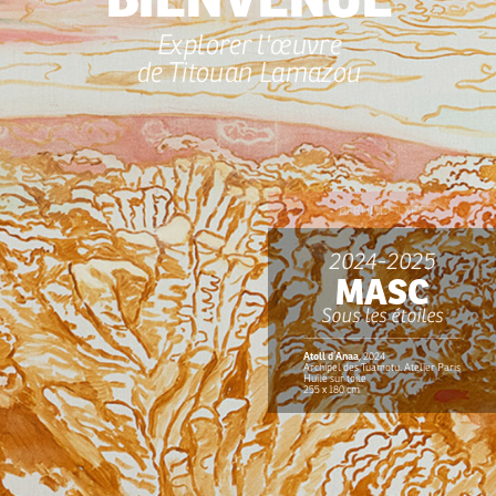
Explorer l'œuvre
de Titouan Lamazou
DERNIÈRE EXPO
2024-2025
MASC
Sous les étoiles
Atoll d’Anaa
, 2024
Archipel des Tuamotu. Atelier Paris
Huile sur toile
255 x 180 cm