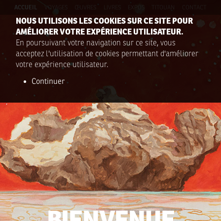
Aller au contenu principal
ACCUEIL
VOYAGES
ŒUVRES
LIVRES
EXPOS
TITOUAN
CONTACT
NOUS UTILISONS LES COOKIES SUR CE SITE POUR
AMÉLIORER VOTRE EXPÉRIENCE UTILISATEUR.
En poursuivant votre navigation sur ce site, vous
acceptez l'utilisation de cookies permettant d'améliorer
votre expérience utilisateur.
Continuer
BIENVENUE